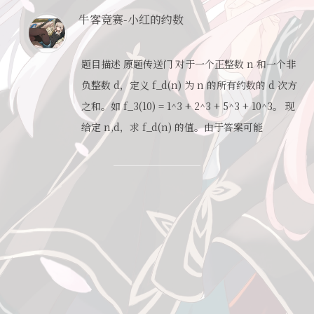
牛客竞赛-小红的约数
题目描述 原题传送门 对于一个正整数 n 和一个非
负整数 d，定义 f_d(n) 为 n 的所有约数的 d 次方
之和。如 f_3(10) = 1^3 + 2^3 + 5^3 + 10^3。 现
给定 n,d，求 f_d(n) 的值。由于答案可能